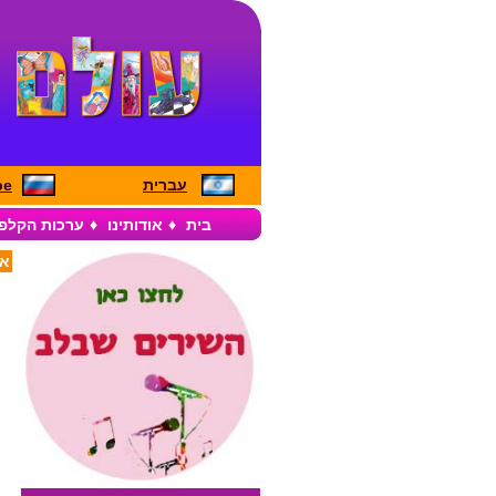
עברית
pe
בית
♦
אודותינו
♦
ערכות הקלפ
אז
א
מ