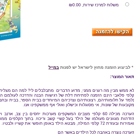
משלוח למרכז שירות,
₪0.00
 לביצוע הזמנה מחוץ לישראל יש לפנות
במייל
אור המוצר:
א ממש מבין מה רוצים ממני, מדוע הדברים מתבלבלים לי? למה הם מצליחי
לפי פלאבי הינם הזמנה לפתיחת דלת של רגישות הבנה והדרכה לעולמם ה
למד על חלומותיהם, רצונותיהם וצרכיהם המיוחדים בבית הספר, בבית ובחבר
קובעות של שונות, אי מסוגלות וכישלון ואולי אף ממשקפינו אנו.
הערכה מכילה 60 קלפי מצבים המשקפים מערכות יחסים בין צב, ארנ
זדהות מגוונים מעולמו של הילד בעל קשיי קשב וריכוז. בתוך הקלפים ממ
אמירות ובעזרת 72 קלפי המילה, מבטא הילד באופן חופשי את קשייו ולבטיו.
ערכה נוצרה באהבה לכל הילדים באשר הם