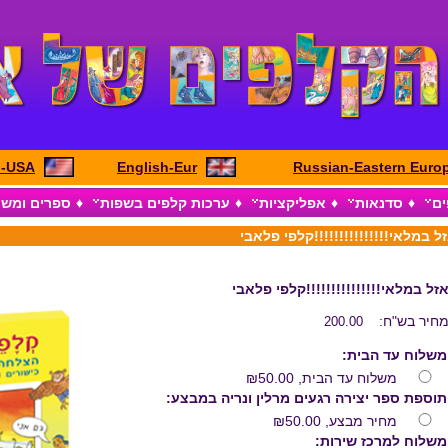
h-USA
English-Eur
Russian-Eastern Euro
ים
♦
סדנאות
♦
אפליקציות
♦
ערכות קלפים בשפות
♦
ספרים ומש
ל במלאי!!!!!!!!!!!!!!!קלפי פלאבי
זל במלאי!!!!!!!!!!!!!!!קלפי פלאבי
חיר בש"ח:
200.00
משלוח עד הבית:
משלוח עד הבית,
₪50.00
תוספת ספר יצירה רגעים מרלין ונריה במבצע:
מחיר מבצע,
₪50.00
משלוח למרכז שירות: