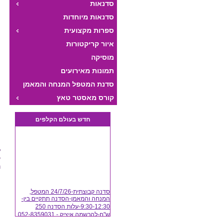
סדנאות
סדנאות מיוחדות
ספרות מקצועית
איור קריקטורות
מוסיקה
תמונות מאירועים
סדנת המטפל המנחה והמאמן
היצירתי
קורס מאסטר טאץ
*
חדש בעולם הקלפים
ת
ל
ק
נ
מ
סדנה קבוצתית-24/7/26 המטפל,
המנחה והמאמן-הסדנה תתקיים בין-
ה
9:30-12:30-עלות הסדנה 250
ו
ש"ח-להרשמה איציק - 052-8359031
ה
(24/07/2026)