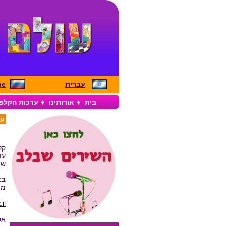
עברית
pe
בית
♦
אודותינו
♦
ערכות הקלפ
ער
קל
עו
שו
בא
מפ
il
אספ