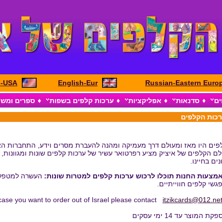
h-USA
English-Eur
Russian-Eastern Euro
ים
♦
סדנאות
♦
אפליקציות
♦
ערכות קלפים בשפות
♦
ספרים ומש
כות הקלפים
פים היו מאז ומעולם דרך מעמיקה ומהנה להעברת מסרים וידע, התחברות הא
לם הקלפים של איציק מציע רפרטואר עשיר של ערכות קלפים שונות ומגוונות, 
נים בחיינו.
מצעות החנות תוכלו לרכוש ערכות קלפים למטרות שונות:
העשרה למטפלים
גשי קלפים חווייתיים.
 case you want to order out of Israel please contact
itzikcards@012.net.
קת המוצר עד 14 ימי עסקים