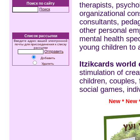
therapists, psycho
Поиск по сайту
Поиск
organizational con
consultants, pedago
other personal e
Список рассылки
mental health spec
Введите адрес вашей электронной
почты для присоединения к списку
young children to 
рассылки
Отправить
Добавить
Itzikcards world
Удалить
stimulation of cr
children, couples, 
social games, indiv
New *
New 