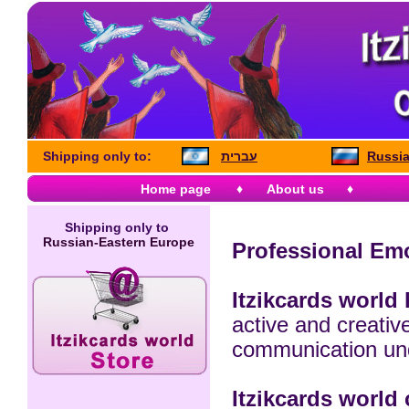
Shipping only to:
עברית
Russia
Home page
♦
About us
♦
Shipping only to
Russian-Eastern Europe
Professional Emo
Itzikcards world 
active and creative
communication und
Itzikcards world